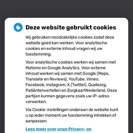
Deze website gebruikt cookies
Nieuws
Wij gebruiken noodzakelijke cookies zodat deze
website goed kan werken. Voor analytische
cookies en externe inhoud vragen wij uw
Let op: valse Infomedics-mails over openstaande
toestemming.
rekening
Voor analytische cookies werken wij samen met
Tanden bleken? Laat het veilig doen!
Matomo en Google Analytics. Voor externe
Gezond tandvlees: de basis voor een gezonde mond
inhoud werken wij samen met Google (Maps,
Naar de tandarts in het buitenland? Wees op je
Translate en Reviews), YouTube, Vimeo,
Facebook, Instagram, X (Twitter), Qualizorg,
hoede!
Patiëntenvertellen en ZorgkaartNederland. Deze
(Mond)zorgkosten gemaakt in 2025? Check of die
partijen kunnen gegevens zoals uw IP-adres
aftrekbaar zijn
verwerken.
Via Cookie-instellingen onderaan de website kunt
u op ieder moment uw toestemming intrekken of
aanpassen.
Lees meer over onze Privacy- en