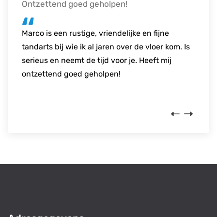
Ontzettend goed geholpen!
Goed voor elkaar!
Vriendelijk en prettig
Marco is een rustige, vriendelijke en fijne
Overgestapt van een andere tandarts naar
Zeer vriendelijke en prettige tandarts. Duidelijk
tandarts bij wie ik al jaren over de vloer kom. Is
deze praktijk. Ben zelf geen "fan" van
in zijn werk en altijd in voor een praatje. Voel
serieus en neemt de tijd voor je. Heeft mij
tandartsbezoek, maar het personeel stelde me
me altijd welkom bij Marco
ontzettend goed geholpen!
heel goed op mijn gemak. Deze tandarts heeft
alles goed voor elkaar!
Previous
Next