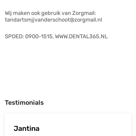
Wij maken ook gebruik van Zorgmail:
tandartsmjjvanderschoot@zorgmail.nl
SPOED: 0900-1515, WWW.DENTAL365.NL
Testimonials
Jantina
Bram
Steven