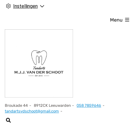
Instellingen
Menu
Broukade
44
8912CK
Leeuwarden
058 7859646
Tel:
tandartsvdschoot@gmail.com