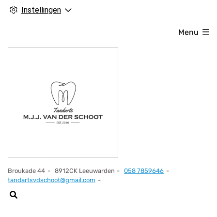
Instellingen
Menu
Broukade
44
8912CK
Leeuwarden
058 7859646
Tel:
tandartsvdschoot@gmail.com