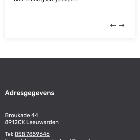
alles goed voor elkaar!
Previous
Next
Adresgegevens
Broukade 44
8912CK Leeuwarden
Tel:
058 7859646