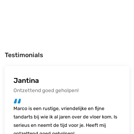
Testimonials
Jantina
Bram
Steven
Ontzettend goed geholpen!
Goed voor elkaar!
Vriendelijk en prettig
Marco is een rustige, vriendelijke en fijne
Overgestapt van een andere tandarts naar
Zeer vriendelijke en prettige tandarts. Duidelijk
tandarts bij wie ik al jaren over de vloer kom. Is
deze praktijk. Ben zelf geen "fan" van
in zijn werk en altijd in voor een praatje. Voel
serieus en neemt de tijd voor je. Heeft mij
tandartsbezoek, maar het personeel stelde me
me altijd welkom bij Marco
ontzettend goed geholpen!
heel goed op mijn gemak. Deze tandarts heeft