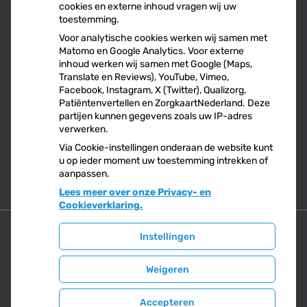
cookies en externe inhoud vragen wij uw
Let op: valse Infomedics-mails over openstaande
toestemming.
rekening
Voor analytische cookies werken wij samen met
Tanden bleken? Laat het veilig doen!
Matomo en Google Analytics. Voor externe
Gezond tandvlees: de basis voor een gezonde mond
inhoud werken wij samen met Google (Maps,
Naar de tandarts in het buitenland? Wees op je
Translate en Reviews), YouTube, Vimeo,
Facebook, Instagram, X (Twitter), Qualizorg,
hoede!
Patiëntenvertellen en ZorgkaartNederland. Deze
(Mond)zorgkosten gemaakt in 2025? Check of die
partijen kunnen gegevens zoals uw IP-adres
aftrekbaar zijn
verwerken.
Via Cookie-instellingen onderaan de website kunt
u op ieder moment uw toestemming intrekken of
aanpassen.
Lees meer over onze Privacy- en
Cookieverklaring.
Instellingen
Uw Zorg Online
|
Beheer
Weigeren
Bezoek
onze
Privacy verklaring
|
Cookie-instellingen
|
facebook
Accepteren